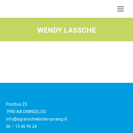
WENDY LASSCHE
Postbus 23
7990 AA DWINGELOO
info@agrarischekinderopvang.nl
06 – 15 46 95 24